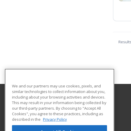
Result
We and our partners may use cookies, pixels, and
similar technologies to collect information about you,
including about your browsing activities and devices.
Indiana University Northwest
This may result in your information being collected by
Academic Support
our third-party partners. By choosing to "Accept All
Cookies", you agree to these practices, including as
3400 Broadway
described in the
Privacy Policy
Gary, IN 46408 US