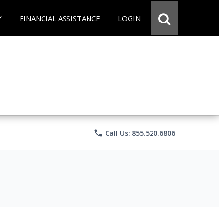
Y
FINANCIAL ASSISTANCE
LOGIN
phone
Call Us: 855.520.6806