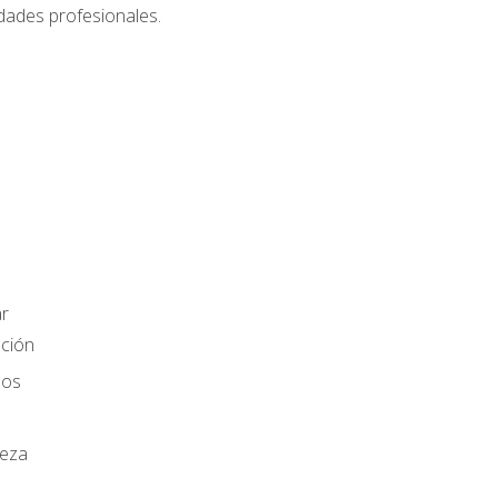
dades profesionales.
r
ación
los
ieza