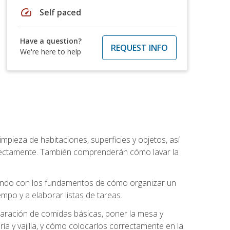
speed
Self paced
Have a question?
REQUEST INFO
We're here to help
mpieza de habitaciones, superficies y objetos, así
rrectamente. También comprenderán cómo lavar la
zando con los fundamentos de cómo organizar un
mpo y a elaborar listas de tareas.
eparación de comidas básicas, poner la mesa y
ría y vajilla, y cómo colocarlos correctamente en la