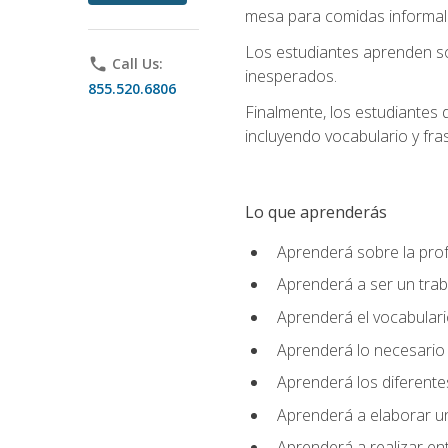
mesa para comidas informale
Los estudiantes aprenden so
phone
Call Us:
inesperados.
855.520.6806
Finalmente, los estudiantes 
incluyendo vocabulario y fras
Lo que aprenderás
Aprenderá sobre la profe
Aprenderá a ser un tra
Aprenderá el vocabulario
Aprenderá lo necesario 
Aprenderá los diferentes
Aprenderá a elaborar un
Aprenderá a realizar en