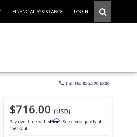
Y
FINANCIAL ASSISTANCE
LOGIN
phone
Call Us: 855.520.6806
$716.00
(USD)
Affirm
Pay over time with
. See if you qualify at
checkout.