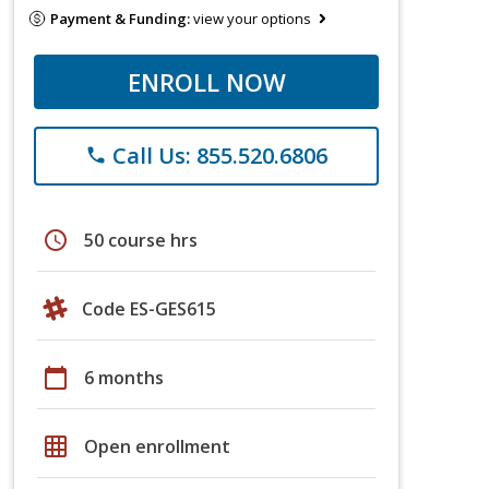
Payment & Funding:
view your options
ENROLL NOW
Call Us: 855.520.6806
phone
schedule
50 course hrs
Code ES-GES615
calendar_today
6 months
grid_on
Open enrollment