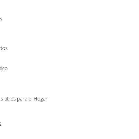
o
ados
sico
s útiles para el Hogar
s