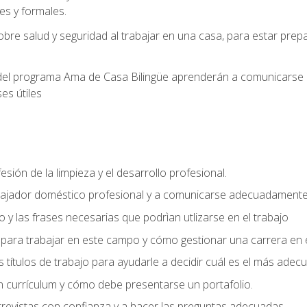
s y formales.
bre salud y seguridad al trabajar en una casa, para estar pre
del programa Ama de Casa Bilingüe aprenderán a comunicarse en 
es útiles
sión de la limpieza y el desarrollo profesional.
bajador doméstico profesional y a comunicarse adecuadament
 y las frases necesarias que podrìan utlizarse en el trabajo
para trabajar en este campo y cómo gestionar una carrera en e
 títulos de trabajo para ayudarle a decidir cuál es el más adec
 currículum y cómo debe presentarse un portafolio.
trevistas con confianza y a hacer las preguntas adecuadas.