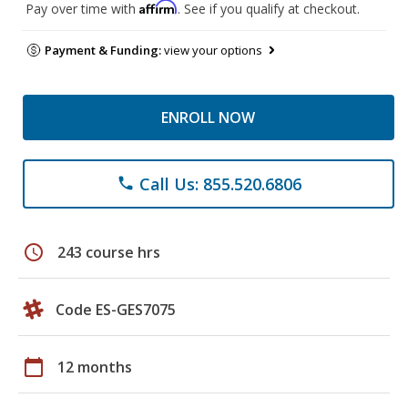
Affirm
Pay over time with
. See if you qualify at checkout.
Payment & Funding:
view your options
ENROLL NOW
Call Us: 855.520.6806
phone
schedule
243 course hrs
Code ES-GES7075
calendar_today
12 months