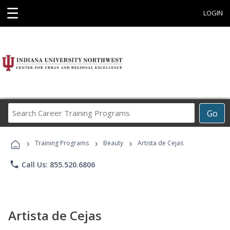
☰
LOGIN
Search
Go
Career
Training
›
›
›
Programs
Training Programs
Beauty
Artista de Cejas
phone
Call Us: 855.520.6806
Artista de Cejas