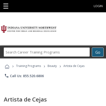
☰
LOGIN
Search
Go
Career
Training
›
›
›
Programs
Training Programs
Beauty
Artista de Cejas
phone
Call Us: 855.520.6806
Artista de Cejas