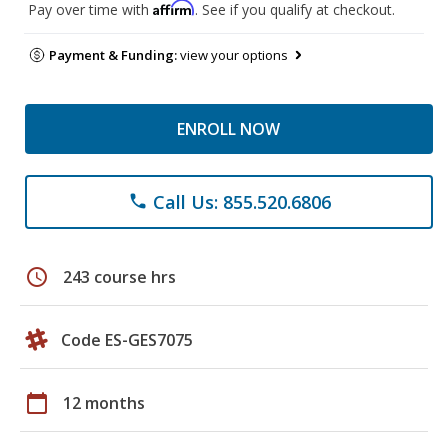
Affirm
Pay over time with
. See if you qualify at checkout.
Payment & Funding:
view your options
ENROLL NOW
Call Us: 855.520.6806
phone
schedule
243 course hrs
Code ES-GES7075
calendar_today
12 months