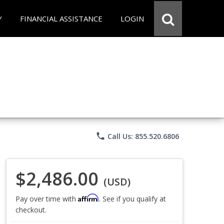
Y
FINANCIAL ASSISTANCE
LOGIN
phone
Call Us: 855.520.6806
$2,486.00
(USD)
Affirm
Pay over time with
. See if you qualify at
checkout.