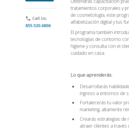
Obtendrás capacitación práctic
tratamientos corporales y pro
de cosmetología, este progra
phone
Call Us:
alfabetización digital y tus 
855.520.6806
El programa también introduc
tecnologías de contorno corp
higiene y consulta con el cl
cuidado en casa.
Lo que aprenderás:
Desarrollarás habilidades
ingreso a entornos de s
Fortalecerás tu valor p
marketing, altamente rele
Crearás estrategias de m
atraer clientes a través 