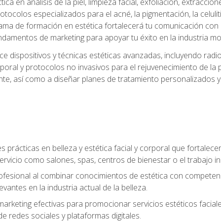
a en análisis de la piel, limpieza facial, exfoliación, extraccion
tocolos especializados para el acné, la pigmentación, la celulit
ma de formación en estética fortalecerá tu comunicación con lo
fundamentos de marketing para apoyar tu éxito en la industria mo
e dispositivos y técnicas estéticas avanzadas, incluyendo radio
oral y protocolos no invasivos para el rejuvenecimiento de la p
iente, así como a diseñar planes de tratamiento personalizados
 prácticas en belleza y estética facial y corporal que fortalecer
ervicio como salones, spas, centros de bienestar o el trabajo i
rofesional al combinar conocimientos de estética con competenci
vantes en la industria actual de la belleza.
arketing efectivas para promocionar servicios estéticos faciale
de redes sociales y plataformas digitales.