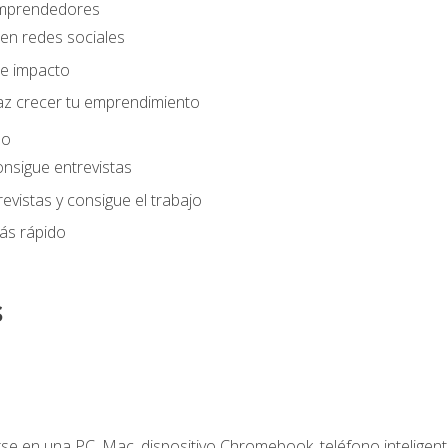
 emprendedores
en redes sociales
e impacto
az crecer tu emprendimiento
eo
onsigue entrevistas
evistas y consigue el trabajo
ás rápido
s
e en una PC, Mac, dispositivo Chromebook, teléfono inteligente