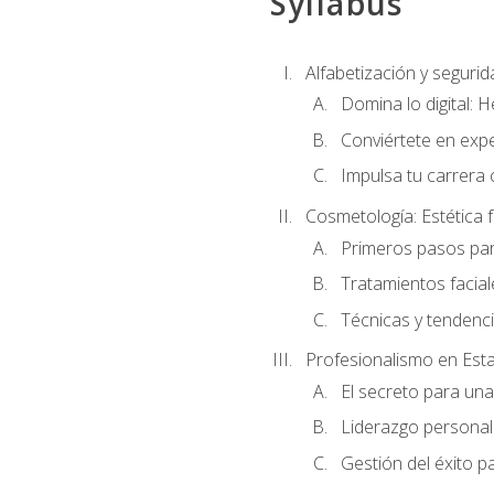
Syllabus
Alfabetización y segurida
Domina lo digital: 
Conviértete en expe
Impulsa tu carrera 
Cosmetología: Estética f
Primeros pasos par
Tratamientos facia
Técnicas y tendenc
Profesionalismo en Est
El secreto para un
Liderazgo personal 
Gestión del éxito p