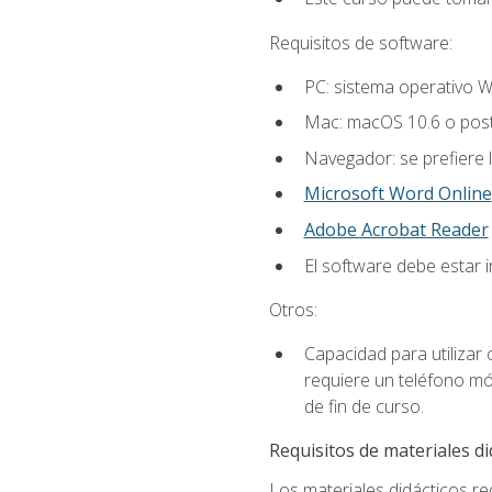
Requisitos de software:
PC: sistema operativo W
Mac: macOS 10.6 o post
Navegador: se prefiere 
Microsoft Word Online
Adobe Acrobat Reader
El software debe estar 
Otros:
Capacidad para utilizar
requiere un teléfono móv
de fin de curso.
Requisitos de materiales di
Los materiales didácticos req