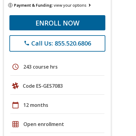
Payment & Funding:
view your options
ENROLL NOW
Call Us: 855.520.6806
phone
schedule
243 course hrs
Code ES-GES7083
calendar_today
12 months
grid_on
Open enrollment