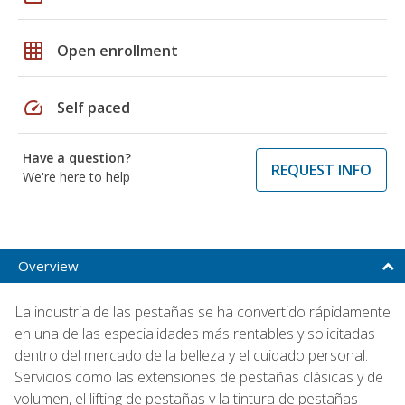
grid_on
Open enrollment
speed
Self paced
Have a question?
REQUEST INFO
We're here to help
Overview
La industria de las pestañas se ha convertido rápidamente
en una de las especialidades más rentables y solicitadas
dentro del mercado de la belleza y el cuidado personal.
Servicios como las extensiones de pestañas clásicas y de
volumen, el lifting de pestañas y la tintura de pestañas