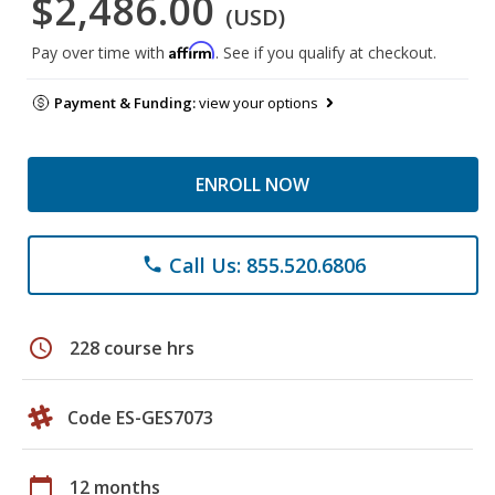
$2,486.00
(USD)
Affirm
Pay over time with
. See if you qualify at checkout.
Payment & Funding:
view your options
ENROLL NOW
Call Us: 855.520.6806
phone
schedule
228 course hrs
Code ES-GES7073
calendar_today
12 months