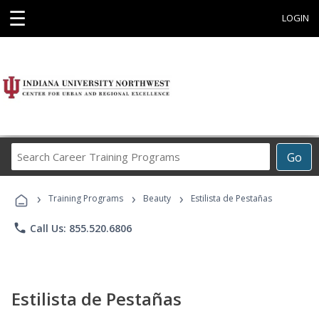
☰
LOGIN
Search
Go
Career
Training
›
›
›
Programs
Training Programs
Beauty
Estilista de Pestañas
phone
Call Us: 855.520.6806
Estilista de Pestañas