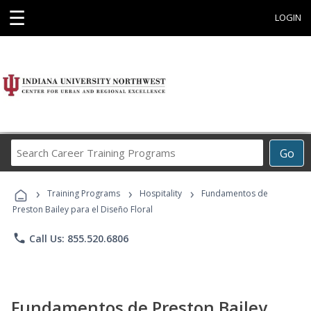
☰
LOGIN
Search
Go
Career
Training
›
›
›
Programs
Training Programs
Hospitality
Fundamentos de
Preston Bailey para el Diseño Floral
phone
Call Us: 855.520.6806
Fundamentos de Preston Bailey