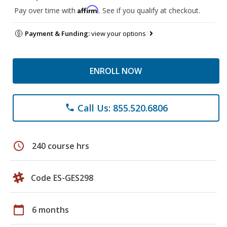
Affirm
Pay over time with
. See if you qualify at checkout.
Payment & Funding:
view your options
ENROLL NOW
Call Us: 855.520.6806
phone
schedule
240 course hrs
Code ES-GES298
calendar_today
6 months