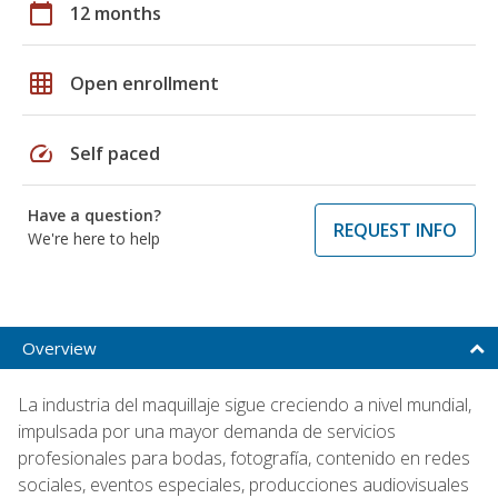
calendar_today
12 months
grid_on
Open enrollment
speed
Self paced
Have a question?
REQUEST INFO
We're here to help
Overview
La industria del maquillaje sigue creciendo a nivel mundial,
impulsada por una mayor demanda de servicios
profesionales para bodas, fotografía, contenido en redes
sociales, eventos especiales, producciones audiovisuales