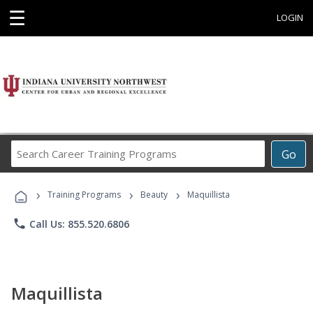
☰
LOGIN
Search
Go
Career
Training
›
›
›
Programs
Training Programs
Beauty
Maquillista
phone
Call Us: 855.520.6806
Maquillista