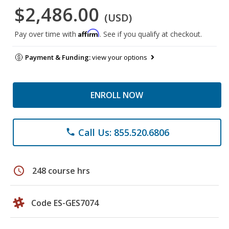
$2,486.00
(USD)
Affirm
Pay over time with
. See if you qualify at checkout.
Payment & Funding:
view your options
ENROLL NOW
Call Us: 855.520.6806
phone
schedule
248 course hrs
Code ES-GES7074