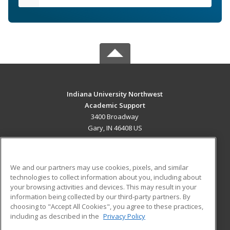
Indiana University Northwest
Academic Support
3400 Broadway
Gary, IN 46408 US
MAIN CONTENT
Career Training
We and our partners may use cookies, pixels, and similar
technologies to collect information about you, including about
ADDITIONAL RESOURCES
your browsing activities and devices. This may result in your
information being collected by our third-party partners. By
Military
Student Blog
choosing to "Accept All Cookies", you agree to these practices,
Financial Assistance
including as described in the
Privacy Policy
Help