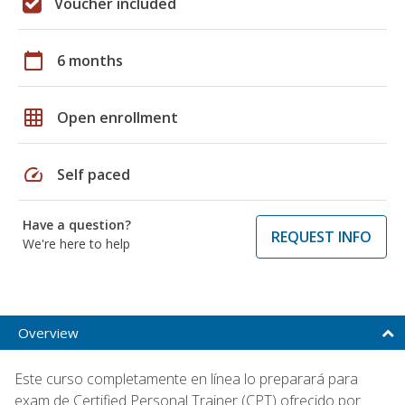
Voucher included
calendar_today
6 months
grid_on
Open enrollment
speed
Self paced
Have a question?
REQUEST INFO
We're here to help
Overview
Este curso completamente en línea lo preparará para
exam de Certified Personal Trainer (CPT) ofrecido por