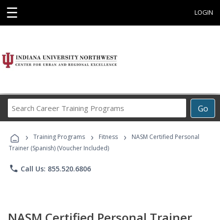
☰
LOGIN
Search
Go
Career
Training
›
›
›
Programs
Training Programs
Fitness
NASM Certified Personal
Trainer (Spanish) (Voucher Included)
phone
Call Us: 855.520.6806
NASM Certified Personal Trainer