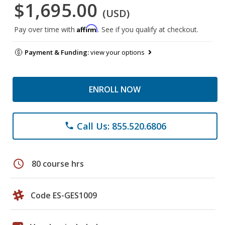
$1,695.00
(USD)
Affirm
Pay over time with
. See if you qualify at checkout.
Payment & Funding:
view your options
ENROLL NOW
Call Us: 855.520.6806
phone
schedule
80 course hrs
Code ES-GES1009