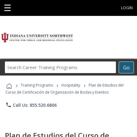
☰
LOGIN
Search
Go
Career
Training
›
›
›
Programs
Training Programs
Hospitality
Plan de Estudios del
Curso de Certificación de Organización de Bodas y Eventos
phone
Call Us: 855.520.6806
Plan de Estudios del Curso de