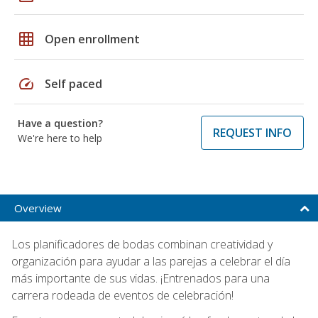
grid_on
Open enrollment
speed
Self paced
Have a question?
REQUEST INFO
We're here to help
Overview
Los planificadores de bodas combinan creatividad y
organización para ayudar a las parejas a celebrar el día
más importante de sus vidas. ¡Entrenados para una
carrera rodeada de eventos de celebración!