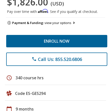
$1,826.00
(USD)
Affirm
Pay over time with
. See if you qualify at checkout.
Payment & Funding:
view your options
ENROLL NOW
Call Us: 855.520.6806
phone
schedule
340 course hrs
Code ES-GES294
calendar_today
9 months